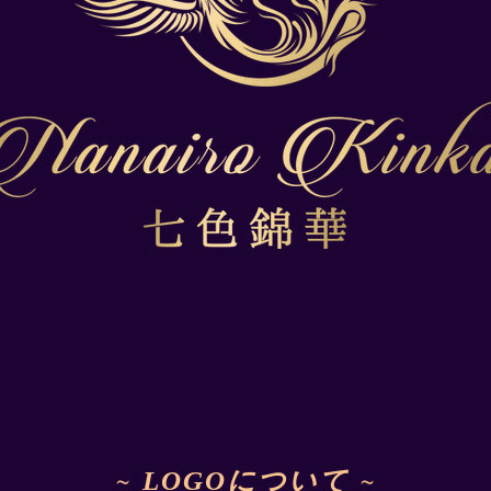
~
LOGOについて
~