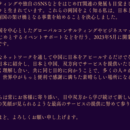
ティングや独自のSNSなどをはじめIT関連の発展も目覚ま
々と生まれています。これらの両国をよく知る私は、日本
両国の架け橋となる事業を始めることを決心しました。
国を中心としたグローバルコンサルティングやビジネスマ
じめとするイベントサポートなどを行う、2023年5月に開
です。
なネットワークを通して中国に日本をアピールするだけで
日本に紹介し、日本と中国、双方向でサービスを提供いた
く理解し合い、共に同じ目的に向かうことで、多くの人々
、世界中がもっと便利で感謝に満ちた素晴らしい場所にな
ちは常にお客様に寄り添い、日中双方から学び続けて新し
の笑顔が見られるような最高のサービスの提供に努めて参
ほど、よろしくお願い申し上げます。