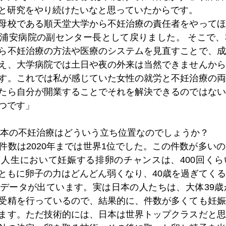
と研究をやり続けたいなと思っていたからです。
母校である順天堂大学から不妊治療の責任者をやってほ
浦安病院の副センター長として戻りました。 そこで、
ら不妊治療の方法や医療のシステムを見直すことで、成
え、大学病院では土日や夜の外来は当然できませんから
す。これでは私が感じていた女性の就労と不妊治療の両
たら自分が開業することでそれを解決できるのではない
つです」
日本の不妊治療はどういう立ち位置なのでしょうか？
件数は2020年までは世界1位でした。この件数が多い
人生において妊娠する排卵のチャンスは、400回くら
ともに卵子の力はどんどん弱くなり、40歳を過ぎてく
データが出ています。実は日本の人たちは、大体39歳
受精を行っているので、結果的に、件数が多くても妊娠
ます。ただ技術的には、日本は世界トップクラスだと思