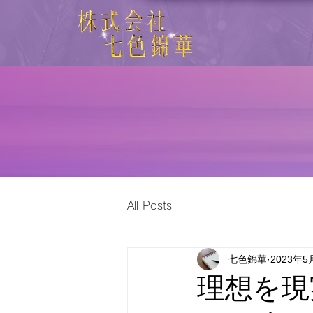
All Posts
七色錦華
2023年5
理想を現