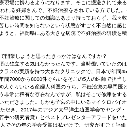
療現場に携わるようになります。そこに搬送されて来る
いわれる妊婦さんで、不妊治療をされている方でした。
不妊治療に関しての知識はあまり持っておらず、我々救
苦しい時間を知らないという状態がすごく不自然に感じ
ようと、福岡県にある大きな病院で不妊治療の研鑽を積
分で開業しようと思ったきっかけはなんですか？
頃は独立する気はなかったんです。当時働いていたのは
クラスの実績を持つ大きなクリニックで、日本で年間4
間7000から8000件ぐらいをそこの5人の医師で担当
000人ぐらいいる産婦人科医のうち、不妊治療の専門医と
う非常に稀有な存在なんですが、私はそこで修練をする
いただきました。しかも子宮の中にいるマイクロバイオ
ただき、2017年のアジア太平洋生殖医学会でヤング
若手の研究者賞）とベストプレゼンターアワードをいた
本人でその年の学会受賞は私だけで、研究がすごく評価