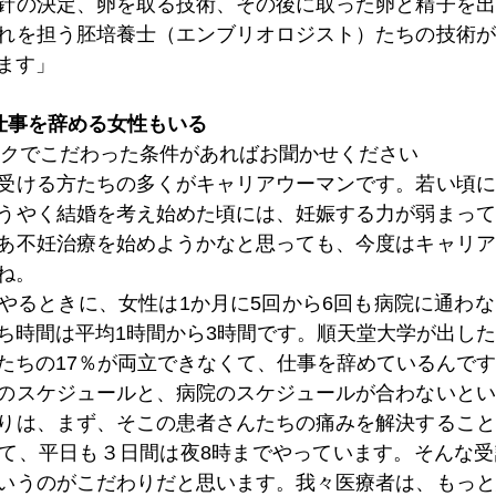
針の決定、卵を取る技術、その後に取った卵と精子を出
れを担う胚培養士（エンブリオロジスト）たちの技術が
ます」
仕事を辞める女性もいる
ックでこだわった条件があればお聞かせください
受ける方たちの多くがキャリアウーマンです。若い頃に
うやく結婚を考え始めた頃には、妊娠する力が弱まって
あ不妊治療を始めようかなと思っても、今度はキャリア
ね。
やるときに、女性は1か月に5回から6回も病院に通わ
ち時間は平均1時間から3時間です。順天堂大学が出し
たちの17％が両立できなくて、仕事を辞めているんで
のスケジュールと、病院のスケジュールが合わないとい
りは、まず、そこの患者さんたちの痛みを解決すること
て、平日も３日間は夜8時までやっています。そんな受
いうのがこだわりだと思います。我々医療者は、もっと