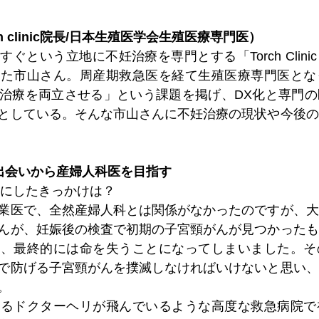
h clinic院長/日本生殖医学会生殖医療専門医）
ぐという立地に不妊治療を専門とする「Torch Clin
れた市山さん。周産期救急医を経て生殖医療専門医とな
治療を両立させる」という課題を掲げ、DX化と専門の
としている。そんな市山さんに不妊治療の現状や今後の
出会いから産婦人科医を目指す
ンにしたきっかけは？
業医で、全然産婦人科とは関係がなかったのですが、大
んが、妊娠後の検査で初期の子宮頸がんが見つかったも
て、最終的には命を失うことになってしまいました。そ
で防げる子宮頸がんを撲滅しなければいけないと思い、
。
あるドクターヘリが飛んでいるような高度な救急病院で